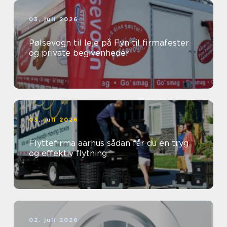
03. juli 2026
Pølsevogn til leje på Fyn til firmafester
og private begivenheder
03. juli 2026
Flyttefirma aarhus sådan får du en tryg
og effektiv flytning
02. juli 2026