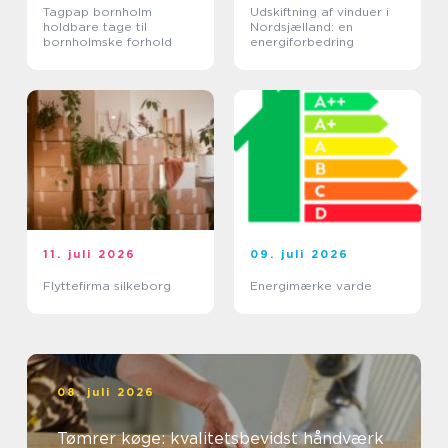
Tagpap bornholm
Udskiftning af vinduer i
holdbare tage til
Nordsjælland: en
bornholmske forhold
energiforbedring
11. juli 2026
09. juli 2026
Flyttefirma silkeborg
Energimærke varde
08. juli 2026
Tømrer køge: kvalitetsbevidst håndværk