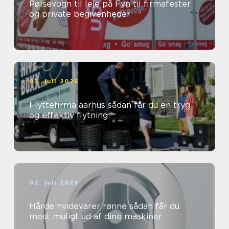
Pølsevogn til leje på Fyn til firmafester
og private begivenheder
03. juli 2026
Flyttefirma aarhus sådan får du en tryg
og effektiv flytning
02. juli 2026
Hårde hvidevarer rønne sådan får du
mest muligt ud af dine maskiner