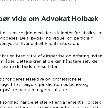
 bør vide om Advokat Holbæk
æt samarbejde med deres klienter for at sikre, at
lgodeses. De tilbyder individuel og personlig
rsyet til hver enkelt klients situation.
 har en bred vifte af ekspertise og erfaring inden
områder. Dette sikrer, at de kan håndtere selv de
levere de bedste resultater.
t for deres effektive og professionelle
tige til at reagere på klienternes behov og
t opnå de bedst mulige resultater.
irksomhed har de et stærkt engagement i Holbæk
le projekter og organisationer for at bidrage til