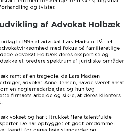
bistår dem med forskellige juridiske spørgsmål
forhandling og tvister.
k udvikling af Advokat Holbæk
dlagt i 1995 af advokat Lars Madsen. På det
e advokatvirksomhed med fokus på familieretlige
idede Advokat Holbæk deres ekspertise og
 dække et bredere spektrum af juridiske områder.
æk ramt af en tragedie, da Lars Madsen
terfølger, advokat Anne Jensen, havde været ansat
r som en nøglemedarbejder, og hun tog
tte firmaets arbejde og sikre, at deres klienters
t.
k vokset og har tiltrukket flere talentfulde
eksperter. De har opbygget et godt omdømme i
vet kendt for deres høje standarder og