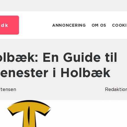
.
dk
ANNONCERING
OM OS
COOKI
jenester i Holbæk
rtensen
Redaktio