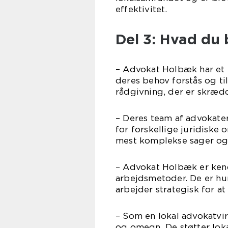
effektivitet.
Del 3: Hvad du
– Advokat Holbæk har et t
deres behov forstås og ti
rådgivning, der er skrædde
– Deres team af advokater
for forskellige juridiske 
mest komplekse sager og 
– Advokat Holbæk er kend
arbejdsmetoder. De er hur
arbejder strategisk for a
– Som en lokal advokatv
og omegn. De støtter loka