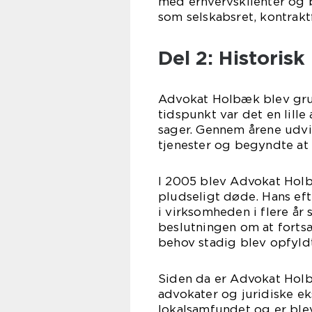
med erhvervsklienter og 
som selskabsret, kontrakt
Del 2: Historis
Advokat Holbæk blev grun
tidspunkt var det en lill
sager. Gennem årene udv
tjenester og begyndte at
I 2005 blev Advokat Holb
pludseligt døde. Hans ef
i virksomheden i flere å
beslutningen om at fortsæ
behov stadig blev opfyld
Siden da er Advokat Holbæ
advokater og juridiske 
lokalsamfundet og er ble