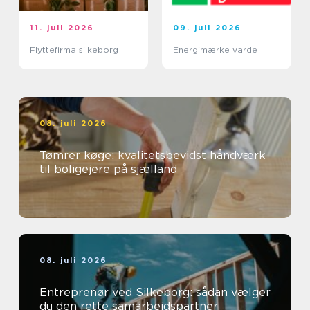
11. juli 2026
09. juli 2026
Flyttefirma silkeborg
Energimærke varde
08. juli 2026
Tømrer køge: kvalitetsbevidst håndværk
til boligejere på sjælland
08. juli 2026
Entreprenør ved Silkeborg: sådan vælger
du den rette samarbejdspartner