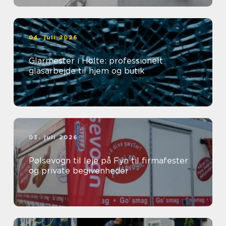
04. juli 2026
Glarmester i Holte: professionelt
glasarbejde til hjem og butik
03. juli 2026
Pølsevogn til leje på Fyn til firmafester
og private begivenheder