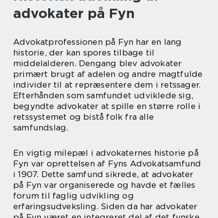
advokater på Fyn
Advokatprofessionen på Fyn har en lang
historie, der kan spores tilbage til
middelalderen. Dengang blev advokater
primært brugt af adelen og andre magtfulde
individer til at repræsentere dem i retssager.
Efterhånden som samfundet udviklede sig,
begyndte advokater at spille en større rolle i
retssystemet og bistå folk fra alle
samfundslag.
En vigtig milepæl i advokaternes historie på
Fyn var oprettelsen af Fyns Advokatsamfund
i 1907. Dette samfund sikrede, at advokater
på Fyn var organiserede og havde et fælles
forum til faglig udvikling og
erfaringsudveksling. Siden da har advokater
på Fyn været en integreret del af det fynske