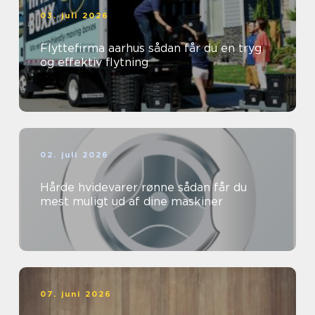
03. juli 2026
Flyttefirma aarhus sådan får du en tryg
og effektiv flytning
02. juli 2026
Hårde hvidevarer rønne sådan får du
mest muligt ud af dine maskiner
07. juni 2026