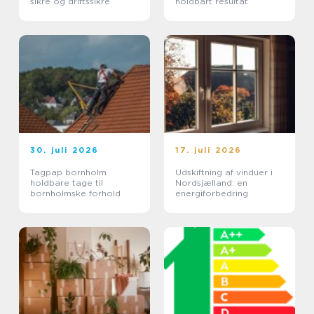
sikre og driftssikre
holdbart resultat
30. juli 2026
17. juli 2026
Tagpap bornholm
Udskiftning af vinduer i
holdbare tage til
Nordsjælland: en
bornholmske forhold
energiforbedring