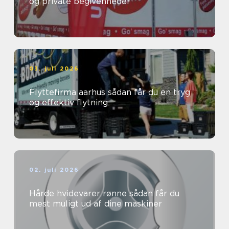
og private begivenheder
03. juli 2026
Flyttefirma aarhus sådan får du en tryg
og effektiv flytning
02. juli 2026
Hårde hvidevarer rønne sådan får du
mest muligt ud af dine maskiner