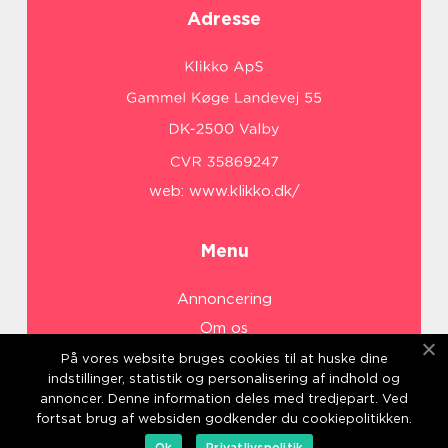
Adresse
web:
www.klikko.dk/
Menu
Annoncering
Om os
Cookies
På vores website bruges cookies til at huske dine
indstillinger, statistik og personalisering af indhold og
Kontakt os
annoncer. Denne information deles med tredjepart. Ved
Sitemap
fortsat brug af websiden godkender du cookiepolitikken.
Ok
Privatlivspolitik