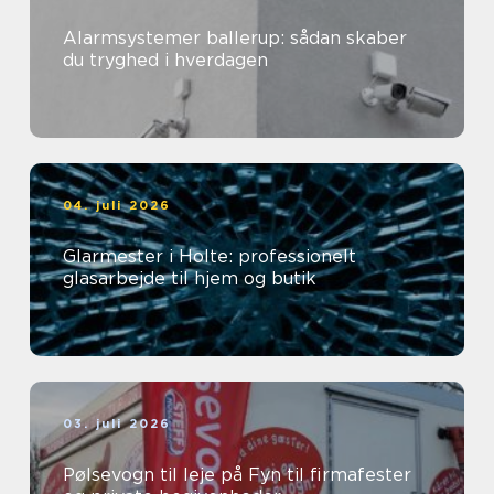
Alarmsystemer ballerup: sådan skaber
du tryghed i hverdagen
04. juli 2026
Glarmester i Holte: professionelt
glasarbejde til hjem og butik
03. juli 2026
Pølsevogn til leje på Fyn til firmafester