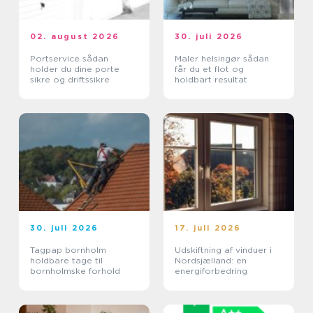
02. august 2026
30. juli 2026
Portservice sådan
Maler helsingør sådan
holder du dine porte
får du et flot og
sikre og driftssikre
holdbart resultat
30. juli 2026
17. juli 2026
Tagpap bornholm
Udskiftning af vinduer i
holdbare tage til
Nordsjælland: en
bornholmske forhold
energiforbedring