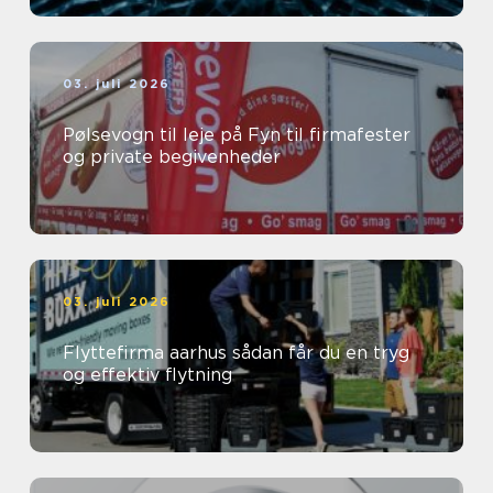
03. juli 2026
Pølsevogn til leje på Fyn til firmafester
og private begivenheder
03. juli 2026
Flyttefirma aarhus sådan får du en tryg
og effektiv flytning