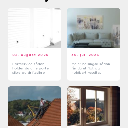
02. august 2026
30. juli 2026
Portservice sådan
Maler helsingør sådan
holder du dine porte
får du et flot og
sikre og driftssikre
holdbart resultat