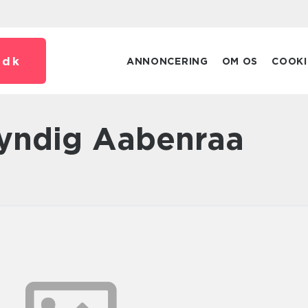
.
dk
ANNONCERING
OM OS
COOKI
kyndig Aabenraa