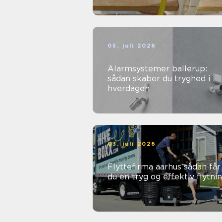
05. juli 2026
Alarmsystemer ballerup:
sådan skaber du tryghed i
hverdagen
03. juli 2026
Flyttefirma aarhus sådan får
du en tryg og effektiv flytni