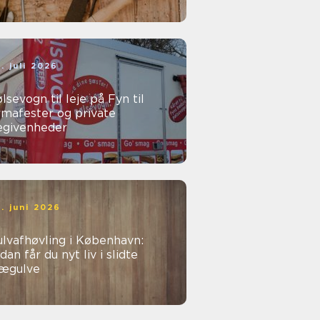
. juli 2026
lsevogn til leje på Fyn til
rmafester og private
egivenheder
. juni 2026
lvafhøvling i København:
dan får du nyt liv i slidte
rægulve