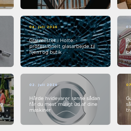
04. juli 2026
03
Glarmester i Holte:
Pø
professionelt glasarbejde til
fi
hjem og butik
b
02. juli 2026
07
Hårde hvidevarer rønne sådan
Gu
ng
får du mest muligt ud af dine
så
maskiner
t