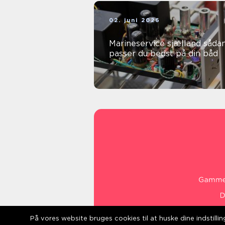
02. juni 2026
Marineservice sjælland sådan
passer du bedst på din båd
På vores website bruges cookies til at huske dine indstill