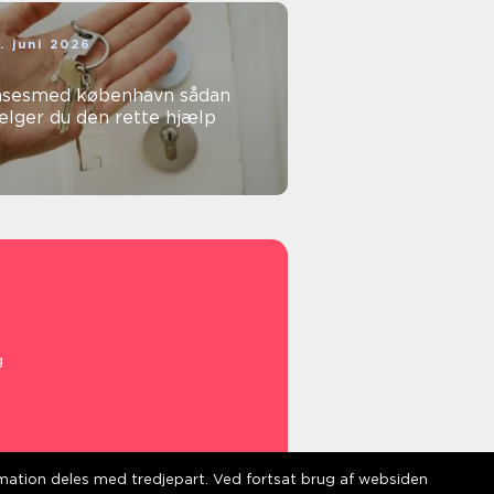
. juni 2026
sesmed københavn sådan
ælger du den rette hjælp
g
ormation deles med tredjepart. Ved fortsat brug af websiden