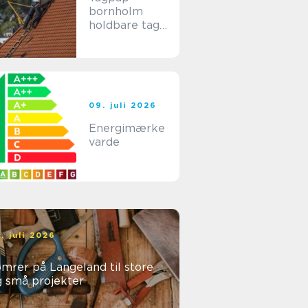
bornholm
holdbare tage
til
bornholmske
forhold
09. juli 2026
Energimærke
varde
. juli 2026
mrer på Langeland til store
g små projekter