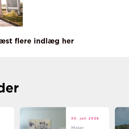
læst flere indlæg her
der
t
30. juli 2026
Maler