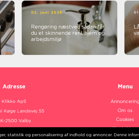
02. juni 2026
01
Rengøring næstved sådan får
Lå
du et skinnende rent hjem og
v
arbejdsmiljø
Adresse
Menu
Annoncerin
Om os
Cookies
Kontakt os
inger, statistik og personalisering af indhold og annoncer. Denne inf
Sitemap