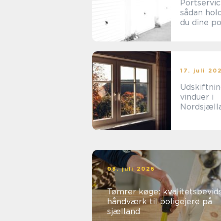
Portservi
sådan hol
du dine p
sikre og
driftssikre
17. juli 20
Udskiftnin
vinduer i
Nordsjæll
en
energifor
ng
08. juli 2026
Tømrer køge: kvalitetsbevid
håndværk til boligejere på
sjælland