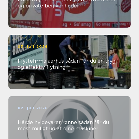
og private begivenheder
03. juli 2026
Flyttefirma aarhus sådan får du en tryg
og effektiv flytning
02. juli 2026
Hårde hvidevarer rønne sådan får du
mest muligt ud af dine maskiner