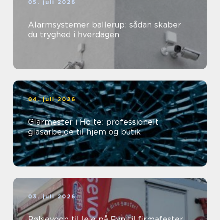
05. juli 2026
Alarmsystemer ballerup: sådan skaber
du tryghed i hverdagen
04. juli 2026
Glarmester i Holte: professionelt
glasarbejde til hjem og butik
03. juli 2026
Pølsevogn til leje på Fyn til firmafester