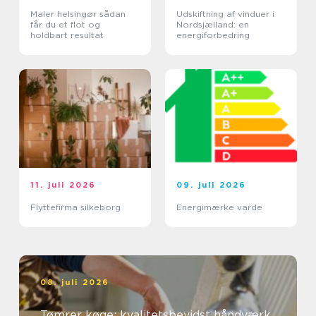
Maler helsingør sådan
Udskiftning af vinduer i
får du et flot og
Nordsjælland: en
holdbart resultat
energiforbedring
11. juli 2026
09. juli 2026
Flyttefirma silkeborg
Energimærke varde
08. juli 2026
Tømrer køge: kvalitetsbevidst håndværk