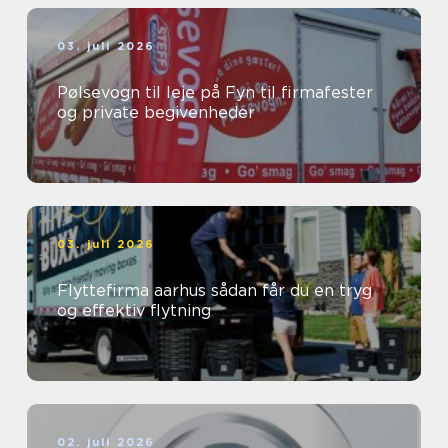
03. juli 2026
Pølsevogn til leje på Fyn til firmafester
og private begivenheder
03. juli 2026
Flyttefirma aarhus sådan får du en tryg
og effektiv flytning
02. juli 2026