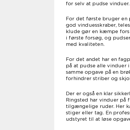
for selv at pudse vinduer.
For det første bruger en 
god vinduesskraber, tele
klude gør en kæmpe forske
i første forsøg, og puds
med kvaliteten.
For det andet har en fag
på at pudse alle vinduer 
samme opgave på en brøkd
forhindrer striber og skjol
Der er også en klar sikk
Ringsted har vinduer på fø
tilgængelige ruder. Her ka
stiger eller tag. En prof
udstyret til at løse opgav