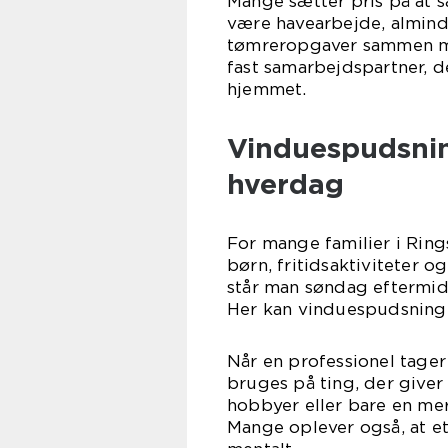
Mange sætter pris på at s
være havearbejde, alminde
tømreropgaver sammen m
fast samarbejdspartner, d
hjemmet.
Vinduespudsnin
hverdag
For mange familier i Ring
børn, fritidsaktiviteter o
står man søndag eftermidd
Her kan vinduespudsning 
Når en professionel tager 
bruges på ting, der giver 
hobbyer eller bare en me
Mange oplever også, at e