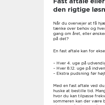
Fast aftale ell
den rigtige løs
Når du overvejer at få hj
tænke over behov og hver
gang om året, eller ønske
på det?
En fast aftale kan for ek
– Hver 4. uge på udvendi
– Hver 8.12. uge på indve
– Ekstra pudsning før højt
Med en fast aftale ved du
huske at bestille tid. Ma
hvor du kan tilpasse fre
sommeren kan der være be