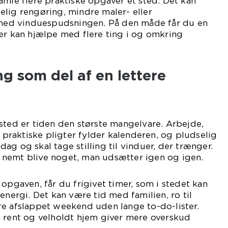
amle flere praktiske opgaver ét sted. Det kan
lig rengøring, mindre maler- eller
ed vinduespudsningen. På den måde får du en
er kan hjælpe med flere ting i og omkring
g som del af en lettere
sted er tiden den største mangelvare. Arbejde,
g praktiske pligter fylder kalenderen, og pludselig
ag og skal tage stilling til vinduer, der trænger.
nemt blive noget, man udsætter igen og igen.
opgaven, får du frigivet timer, som i stedet kan
energi. Det kan være tid med familien, ro til
re afslappet weekend uden lange to-do-lister.
t rent og velholdt hjem giver mere overskud