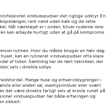
professionel vinduespudser det rigtige udstyr. En
skopstænger, rent vand uden kalk og de rette
l. Når værktøjet er i orden, bliver ruderne rene
eren kan arbejde hurtigt uden at gå på kompromis
person rutinen. Hvor du måske bruger en halv dag
i huset, kan en rutineret vinduespudser ofte klare
el af tiden. Samtidig har de lært teknikker, der
der, selv i direkte sollys.
erhedsfordel. Mange huse og erhvervsbygninger i
rste eller anden sal, ovenlysvinduer eller svært
n det være direkte farligt selv at kravle rundt på
essionel vinduespudser har både erfaringen og
en sikkert.