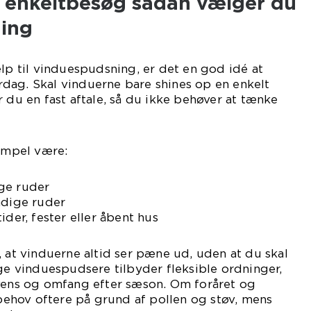
er enkeltbesøg sådan vælger du
ning
ælp til vinduespudsning, er det en god idé at
dag. Skal vinduerne bare shines op en enkelt
r du en fast aftale, så du ikke behøver at tænke
sempel være:
ge ruder
ndige ruder
ider, fester eller åbent hus
, at vinduerne altid ser pæne ud, uden at du skal
nge vinduespudsere tilbyder fleksible ordninger,
kvens og omfang efter sæson. Om foråret og
hov oftere på grund af pollen og støv, mens