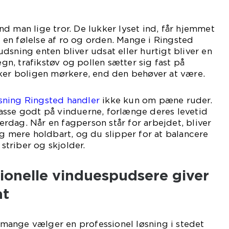
d man lige tror. De lukker lyset ind, får hjemmet
er en følelse af ro og orden. Mange i Ringsted
dsning enten bliver udsat eller hurtigt bliver en
regn, trafikstøv og pollen sætter sig fast på
rker boligen mørkere, end den behøver at være.
sning Ringsted handler
ikke kun om pæne ruder.
asse godt på vinduerne, forlænge deres levetid
hverdag. Når en fagperson står for arbejdet, bliver
og mere holdbart, og du slipper for at balancere
triber og skjolder.
ionelle vinduespudsere giver
at
at mange vælger en professionel løsning i stedet