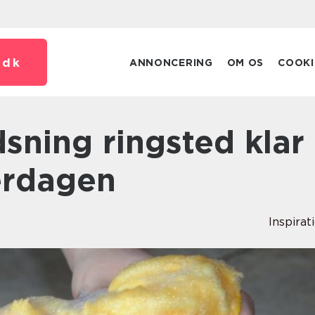
.
dk
ANNONCERING
OM OS
COOKI
erdagen
Inspirat