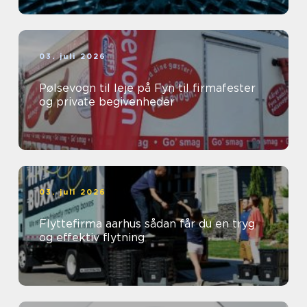
03. juli 2026
Pølsevogn til leje på Fyn til firmafester
og private begivenheder
03. juli 2026
Flyttefirma aarhus sådan får du en tryg
og effektiv flytning