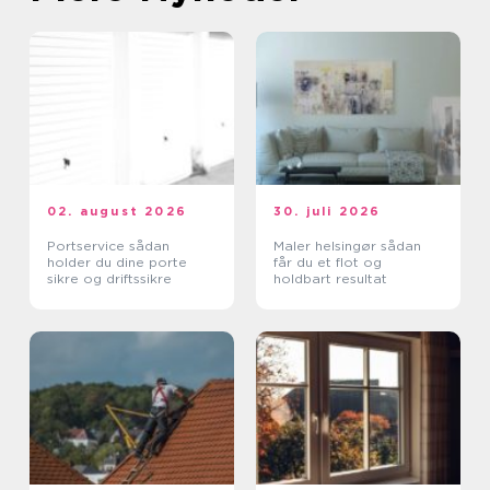
02. august 2026
30. juli 2026
Portservice sådan
Maler helsingør sådan
holder du dine porte
får du et flot og
sikre og driftssikre
holdbart resultat