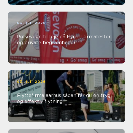
03. juli 2026
Pølsevogn til leje på Fyn til firmafester
og private begivenheder
03. juli 2026
Flyttefirma aarhus sådan får du en tryg
og effektiv flytning