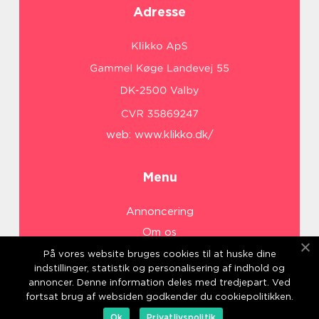
Adresse
web:
www.klikko.dk/
Menu
Annoncering
Om os
Cookies
På vores website bruges cookies til at huske dine
indstillinger, statistik og personalisering af indhold og
Kontakt os
annoncer. Denne information deles med tredjepart. Ved
Sitemap
fortsat brug af websiden godkender du cookiepolitikken.
Ok
Privatlivspolitik