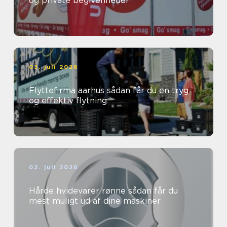
og private begivenheder
03. juli 2026
Flyttefirma aarhus sådan får du en tryg
og effektiv flytning
02. juli 2026
Hårde hvidevarer rønne sådan får du
mest muligt ud af dine maskiner