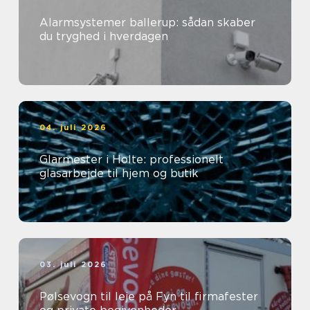
Alarmsystemer ballerup: sådan skaber
du tryghed i hverdagen
04. juli 2026
Glarmester i Holte: professionelt
glasarbejde til hjem og butik
03. juli 2026
Pølsevogn til leje på Fyn til firmafester