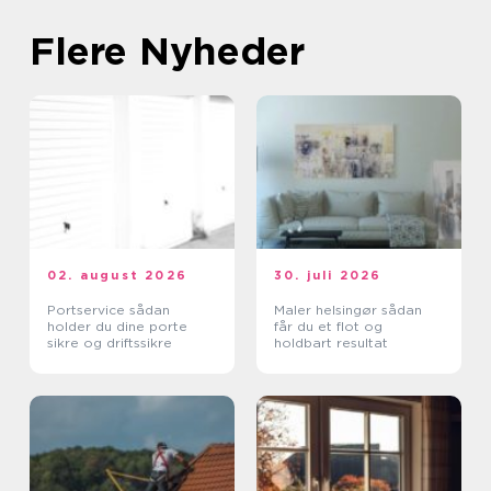
Flere Nyheder
02. august 2026
30. juli 2026
Portservice sådan
Maler helsingør sådan
holder du dine porte
får du et flot og
sikre og driftssikre
holdbart resultat