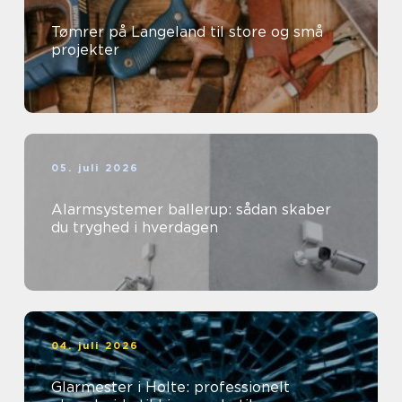
Tømrer på Langeland til store og små
projekter
05. juli 2026
Alarmsystemer ballerup: sådan skaber
du tryghed i hverdagen
04. juli 2026
Glarmester i Holte: professionelt