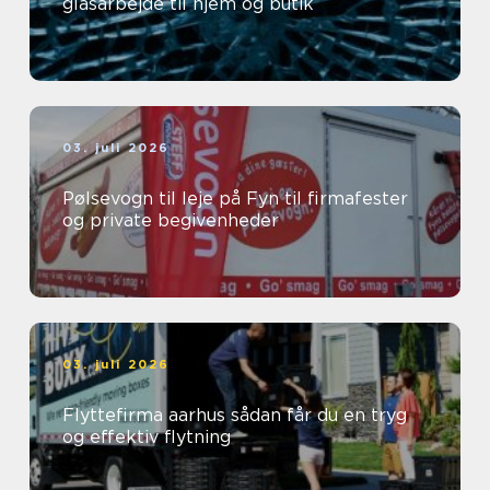
glasarbejde til hjem og butik
03. juli 2026
Pølsevogn til leje på Fyn til firmafester
og private begivenheder
03. juli 2026
Flyttefirma aarhus sådan får du en tryg
og effektiv flytning