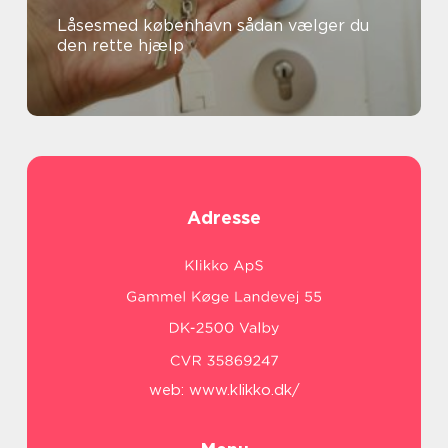
Låsesmed københavn sådan vælger du
den rette hjælp
Adresse
web:
www.klikko.dk/