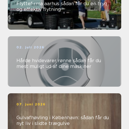
Flyttefirma aarhus sådan får du en tryg
og effektiv flytning
02. juli 2026
Hårde hvidevarer rønne sådan får du
mest muligt ud af dine maskiner
07. juni 2026
Gulvafhøvling i København: sådan får du
nyt liv i slidte trægulve