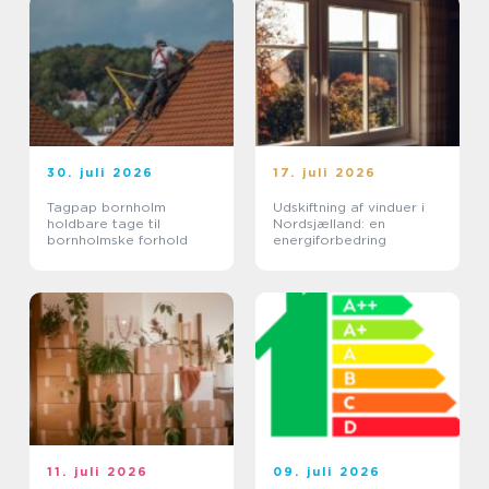
30. juli 2026
17. juli 2026
Tagpap bornholm
Udskiftning af vinduer i
holdbare tage til
Nordsjælland: en
bornholmske forhold
energiforbedring
11. juli 2026
09. juli 2026