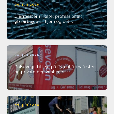
04. juli 2026
Glarmester i Holte: professionelt
glasarbejde til hjem og butik
03. juli 2026
Pølsevogn til leje på Fyn til firmafester
og private begivenheder
03. juli 2026