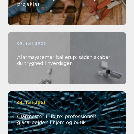
projekter
05. juli 2026
Alarmsystemer ballerup: sådan skaber
du tryghed i hverdagen
04. juli 2026
Glarmester i Holte: professionelt
glasarbejde til hjem og butik