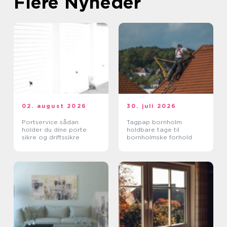
Flere Nyheder
02. august 2026
30. juli 2026
Portservice sådan
Tagpap bornholm
holder du dine porte
holdbare tage til
sikre og driftssikre
bornholmske forhold