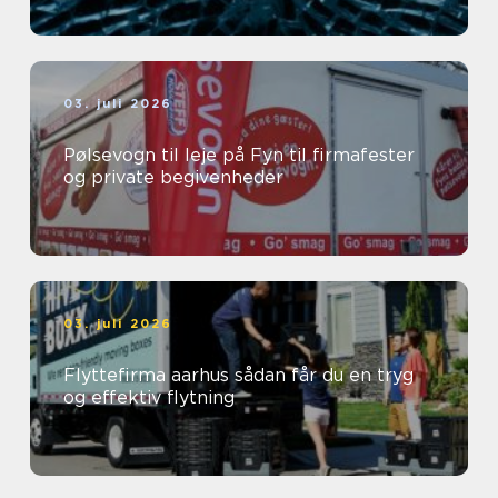
03. juli 2026
Pølsevogn til leje på Fyn til firmafester
og private begivenheder
03. juli 2026
Flyttefirma aarhus sådan får du en tryg
og effektiv flytning