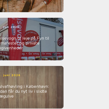
. juli 2026
lsevogn til leje på Fyn til
rmafester og private
egivenheder
. juni 2026
lvafhøvling i København:
dan får du nyt liv i slidte
rægulve