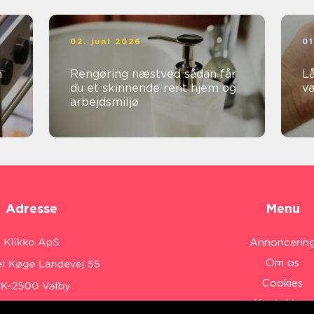
02. juni 2026
01
Rengøring næstved sådan får
Lå
du et skinnende rent hjem og
v
arbejdsmiljø
Adresse
Menu
Annoncerin
Om os
Cookies
Kontakt os