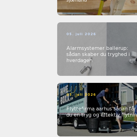
05. juli 2026
Alarmsystemer ballerup:
sådan skaber du tryghed i
hverdagen
03. juli 2026
Flyttefirma aarhus sådan får
du en tryg og effektiv flytni