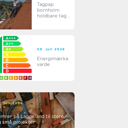
Tagpap
bornholm
holdbare tage
til
bornholmske
forhold
09. juli 2026
Energimærke
varde
. juli 2026
mrer på Langeland til store
g små projekter