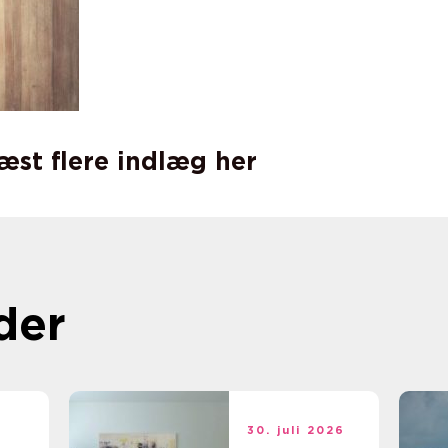
læst flere indlæg her
der
t
30. juli 2026