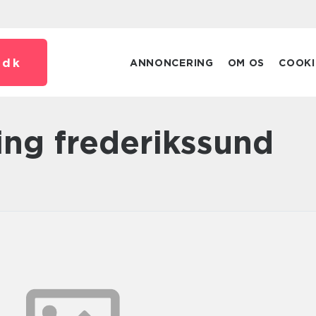
.
dk
ANNONCERING
OM OS
COOKI
ning frederikssund