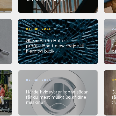
04. juli 2026
03
Glarmester i Holte:
Pø
professionelt glasarbejde til
fi
hjem og butik
b
02. juli 2026
07
Hårde hvidevarer rønne sådan
Gu
ng
får du mest muligt ud af dine
så
maskiner
t