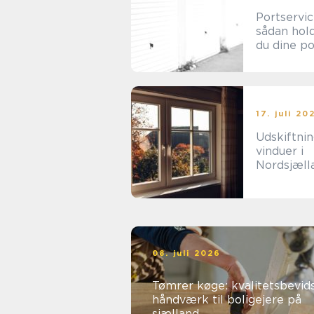
Portservi
sådan hol
du dine p
sikre og
driftssikre
17. juli 20
Udskiftnin
vinduer i
Nordsjæll
en
energifor
ng
08. juli 2026
Tømrer køge: kvalitetsbevid
håndværk til boligejere på
sjælland