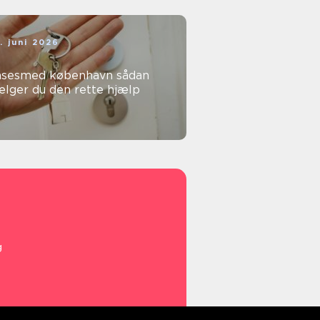
. juni 2026
sesmed københavn sådan
ælger du den rette hjælp
g