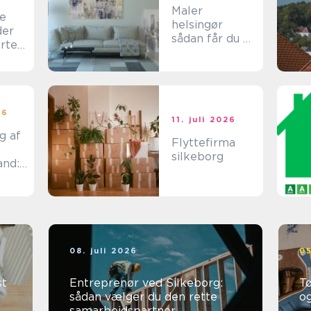
Maler
ce
helsingør
der
sådan får du et
orte
flot og
holdbart
resultat
26
11. juli 2026
g af
Flyttefirma
silkeborg
and:
bedri
08. juli 2026
05
st
Entreprenør ved Silkeborg:
Tø
sådan vælger du den rette
o
samarbejdspartner