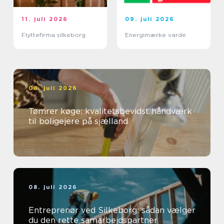
11. juli 2026
09. juli 2026
Flyttefirma silkeborg
Energimærke varde
08. juli 2026
Tømrer køge: kvalitetsbevidst håndværk
til boligejere på sjælland
08. juli 2026
Entreprenør ved Silkeborg: sådan vælger
du den rette samarbejdspartner