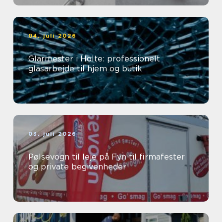
04. juli 2026
Glarmester i Holte: professionelt
glasarbejde til hjem og butik
03. juli 2026
Pølsevogn til leje på Fyn til firmafester
og private begivenheder