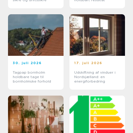
30. juli 2026
17. juli 2026
Tagpap bornholm
Udskiftning af vinduer i
holdbare tage til
Nordsjælland: en
bornholmske forhold
energiforbedring