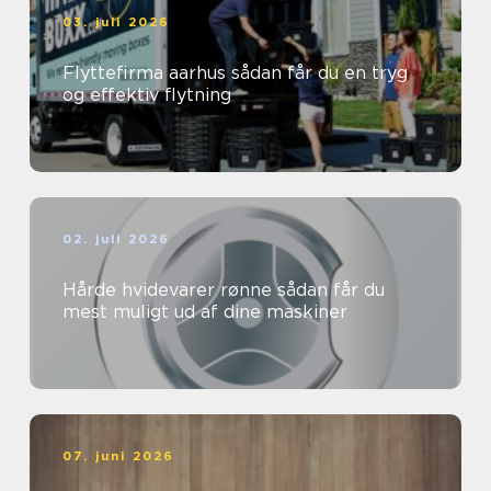
03. juli 2026
Flyttefirma aarhus sådan får du en tryg
og effektiv flytning
02. juli 2026
Hårde hvidevarer rønne sådan får du
mest muligt ud af dine maskiner
07. juni 2026