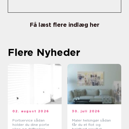
Få læst flere indlæg her
Flere Nyheder
02. august 2026
30. juli 2026
Portservice sådan
Maler helsingør sådan
holder du dine porte
får du et flot og
sikre og driftssikre
holdbart resultat