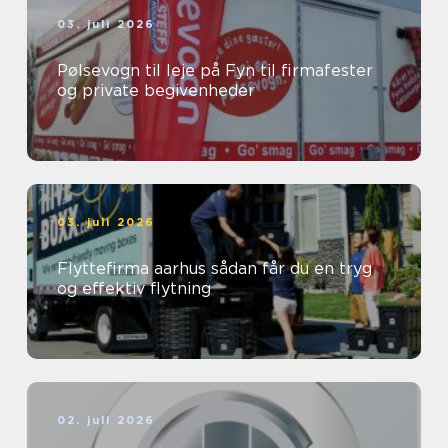
03. juli 2026
Pølsevogn til leje på Fyn til firmafester
og private begivenheder
03. juli 2026
Flyttefirma aarhus sådan får du en tryg
og effektiv flytning
02. juli 2026