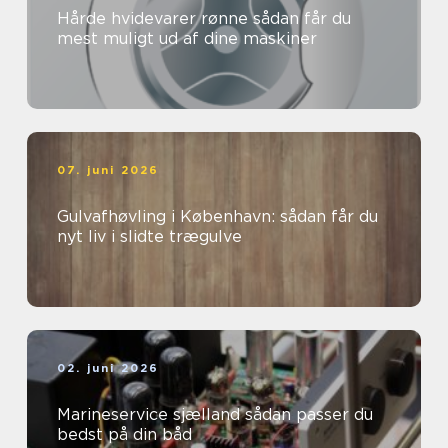
Hårde hvidevarer rønne sådan får du
mest muligt ud af dine maskiner
07. juni 2026
Gulvafhøvling i København: sådan får du
nyt liv i slidte trægulve
02. juni 2026
Marineservice sjælland sådan passer du
bedst på din båd