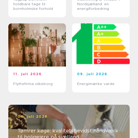
holdbare tage til
Nordsjælland: en
bornholmske forhold
energiforbedring
11. juli 2026
09. juli 2026
Flyttefirma silkeborg
Energimærke varde
08. juli 2026
Tømrer køge: kvalitetsbevidst håndværk
til boligejere på sjælland