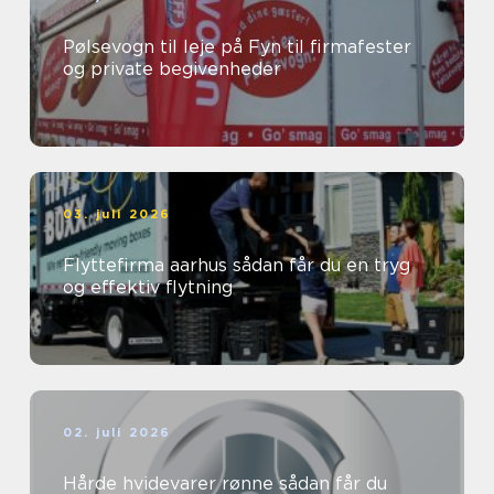
Pølsevogn til leje på Fyn til firmafester
og private begivenheder
03. juli 2026
Flyttefirma aarhus sådan får du en tryg
og effektiv flytning
02. juli 2026
Hårde hvidevarer rønne sådan får du