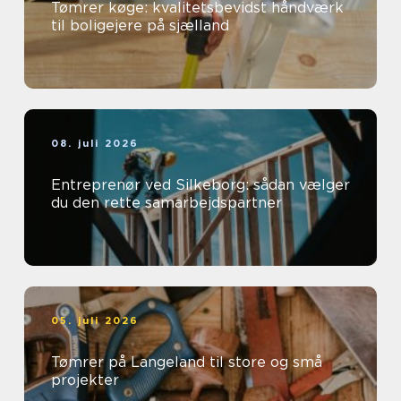
Tømrer køge: kvalitetsbevidst håndværk
til boligejere på sjælland
08. juli 2026
Entreprenør ved Silkeborg: sådan vælger
du den rette samarbejdspartner
05. juli 2026
Tømrer på Langeland til store og små
projekter