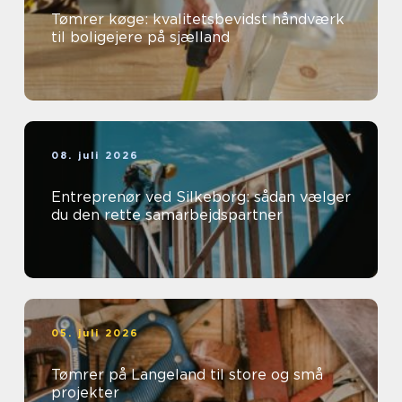
Tømrer køge: kvalitetsbevidst håndværk
til boligejere på sjælland
08. juli 2026
Entreprenør ved Silkeborg: sådan vælger
du den rette samarbejdspartner
05. juli 2026
Tømrer på Langeland til store og små
projekter