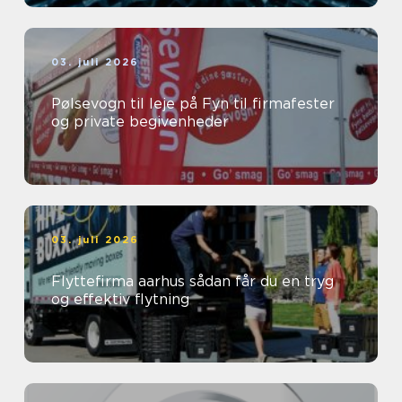
03. juli 2026
Pølsevogn til leje på Fyn til firmafester
og private begivenheder
03. juli 2026
Flyttefirma aarhus sådan får du en tryg
og effektiv flytning