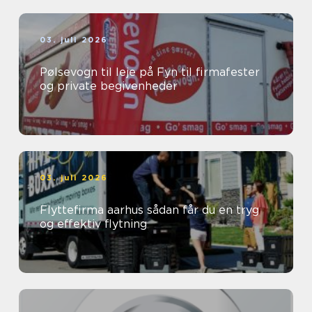
03. juli 2026
Pølsevogn til leje på Fyn til firmafester
og private begivenheder
03. juli 2026
Flyttefirma aarhus sådan får du en tryg
og effektiv flytning