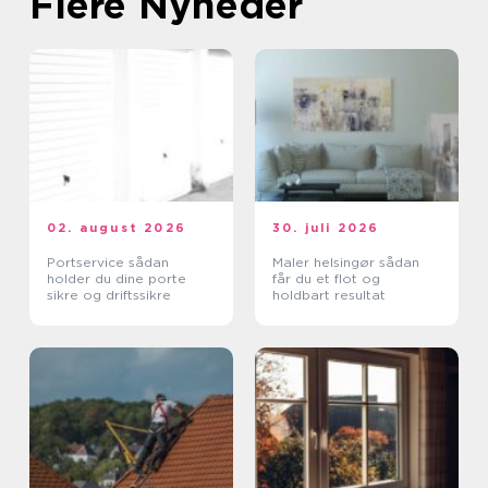
Flere Nyheder
02. august 2026
30. juli 2026
Portservice sådan
Maler helsingør sådan
holder du dine porte
får du et flot og
sikre og driftssikre
holdbart resultat