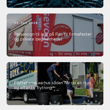
03. juli 2026
Pølsevogn til leje på Fyn til firmafester
og private begivenheder
03. juli 2026
Flyttefirma aarhus sådan får du en tryg
og effektiv flytning