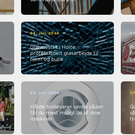
04. juli 2026
03
Glarmester i Holte:
Pø
professionelt glasarbejde til
fi
hjem og butik
b
02. juli 2026
07
Hårde hvidevarer rønne sådan
Gu
ng
får du mest muligt ud af dine
så
maskiner
t