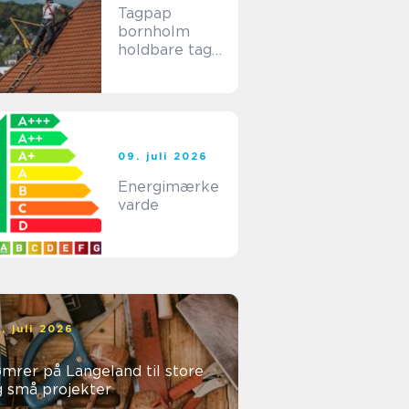
Tagpap
bornholm
holdbare tage
til
bornholmske
forhold
09. juli 2026
Energimærke
varde
. juli 2026
mrer på Langeland til store
g små projekter