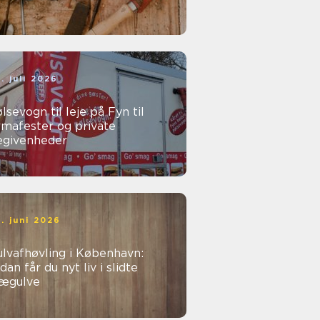
. juli 2026
lsevogn til leje på Fyn til
rmafester og private
egivenheder
. juni 2026
lvafhøvling i København:
dan får du nyt liv i slidte
rægulve