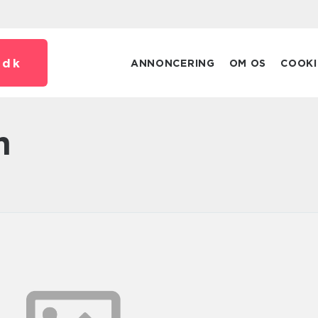
.
dk
ANNONCERING
OM OS
COOKI
m