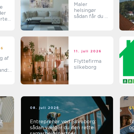
Maler
ce
helsingør
der
sådan får du et
orte
flot og
holdbart
resultat
26
11. juli 2026
g af
Flyttefirma
silkeborg
and:
bedri
08. juli 2026
05
st
Entreprenør ved Silkeborg:
Tø
sådan vælger du den rette
o
samarbejdspartner