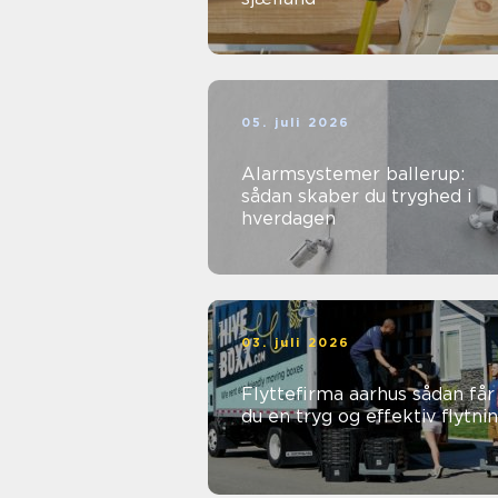
05. juli 2026
Alarmsystemer ballerup:
sådan skaber du tryghed i
hverdagen
03. juli 2026
Flyttefirma aarhus sådan får
du en tryg og effektiv flytni