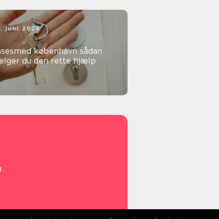
. juni 2026
sesmed københavn sådan
ælger du den rette hjælp
g