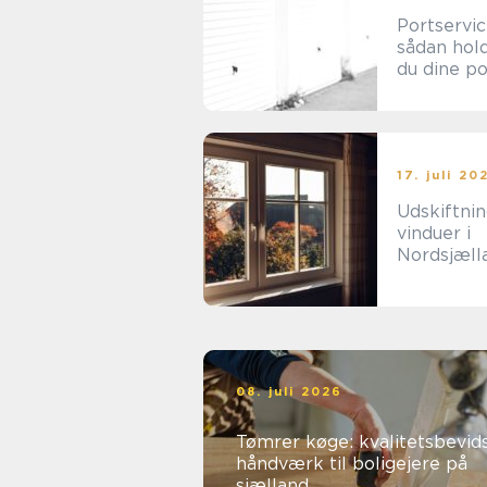
Portservi
sådan hol
du dine p
sikre og
driftssikre
17. juli 20
Udskiftnin
vinduer i
Nordsjæll
en
energifor
ng
08. juli 2026
Tømrer køge: kvalitetsbevid
håndværk til boligejere på
sjælland