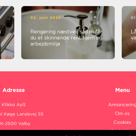
02. juni 2026
01
Rengøring næstved sådan får
Lå
du et skinnende rent hjem og
v
arbejdsmiljø
Adresse
Menu
Annoncerin
Om os
Cookies
Kontakt os