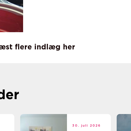
læst flere indlæg her
der
t
30. juli 2026