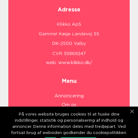
Adresse
web:
www.klikko.dk/
Menu
Annoncering
Om os
Cookies
På vores website bruges cookies til at huske dine
indstillinger, statistik og personalisering af indhold og
Kontakt os
annoncer. Denne information deles med tredjepart. Ved
Sitemap
fortsat brug af websiden godkender du cookiepolitikken.