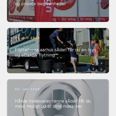
og private begivenheder
03. juli 2026
Flyttefirma aarhus sådan får du en tryg
og effektiv flytning
02. juli 2026
Hårde hvidevarer rønne sådan får du
mest muligt ud af dine maskiner