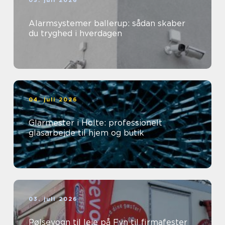
05. juli 2026
Alarmsystemer ballerup: sådan skaber
du tryghed i hverdagen
04. juli 2026
Glarmester i Holte: professionelt
glasarbejde til hjem og butik
03. juli 2026
Pølsevogn til leje på Fyn til firmafester