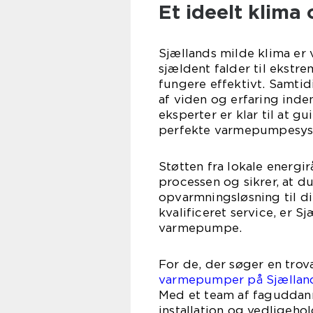
Et ideelt klima 
Sjællands milde klima er
sjældent falder til ekstr
fungere effektivt. Samtid
af viden og erfaring ind
eksperter er klar til at g
perfekte varmepumpesys
Støtten fra lokale energir
processen og sikrer, at 
opvarmningsløsning til di
kvalificeret service, er Sj
varmepumpe.
For de, der søger en trov
varmepumper på Sjællan
Med et team af faguddann
installation og vedligehol