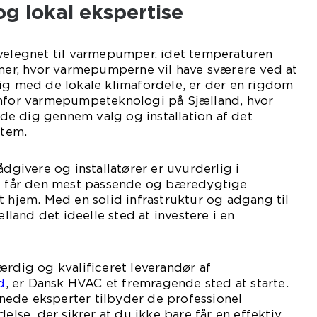
og lokal ekspertise
 velegnet til varmepumper, idet temperaturen
emer, hvor varmepumperne vil have sværere ved at
ig med de lokale klimafordele, er der en rigdom
enfor varmepumpeteknologi på Sjælland, hvor
uide dig gennem valg og installation af det
tem.
ådgivere og installatører er uvurderlig i
du får den mest passende og bæredygtige
t hjem. Med en solid infrastruktur og adgang til
ælland det ideelle sted at investere i en
ærdig og kvalificeret leverandør af
d
, er Dansk HVAC et fremragende sted at starte.
ede eksperter tilbyder de professionel
delse, der sikrer at du ikke bare får en effektiv