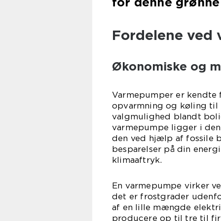
for denne grønne 
Fordelene ved
Økonomiske og mi
Varmepumper er kendte for
opvarmning og køling til
valgmulighed blandt boli
varmepumpe ligger i dens 
den ved hjælp af fossile 
besparelser på din energ
klimaaftryk.
En varmepumpe virker ved
det er frostgrader udenfo
af en lille mængde elektr
producere op til tre til 