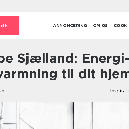
.
dk
ANNONCERING
OM OS
COOKI
varmning til dit hje
en
Inspirat