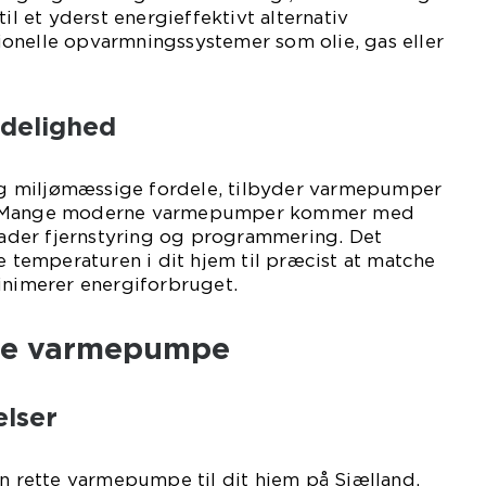
til et yderst energieffektivt alternativ
onelle opvarmningssystemer som olie, gas eller
delighed
 miljømæssige fordele, tilbyder varmepumper
t. Mange moderne varmepumper kommer med
llader fjernstyring og programmering. Det
se temperaturen i dit hjem til præcist at matche
inimerer energiforbruget.
ige varmepumpe
elser
en rette varmepumpe til dit hjem på Sjælland.