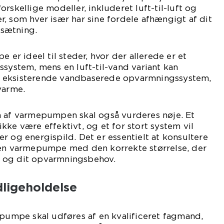
rskellige modeller, inkluderet luft-til-luft og
, som hver især har sine fordele afhængigt af dit
sætning.
e er ideel til steder, hvor der allerede er et
ssystem, mens en luft-til-vand variant kan
 eksisterende vandbaserede opvarmningssystem,
varme.
n af varmepumpen skal også vurderes nøje. Et
l ikke være effektivt, og et for stort system vil
r og energispild. Det er essentielt at konsultere
 en varmepumpe med den korrekte størrelse, der
 og dit opvarmningsbehov.
dligeholdelse
epumpe skal udføres af en kvalificeret fagmand,