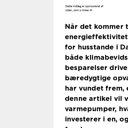
Når det kommer t
energieffektivite
for husstande i D
både klimabevid
besparelser driver
bæredygtige opva
har vundet frem,
denne artikel vil 
varmepumper, hva
investerer i en, o