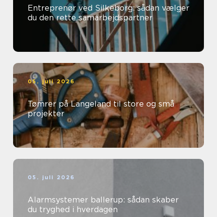
Entreprenør ved Silkeborg: sådan vælger
du den rette samarbejdspartner
05. juli 2026
Tømrer på Langeland til store og små
projekter
05. juli 2026
Alarmsystemer ballerup: sådan skaber
du tryghed i hverdagen