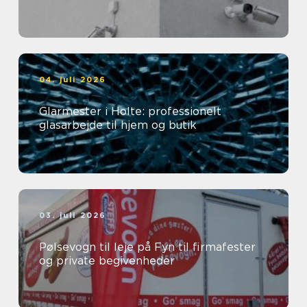
04. juli 2026
Glarmester i Holte: professionelt
glasarbejde til hjem og butik
03. juli 2026
Pølsevogn til leje på Fyn til firmafester
og private begivenheder