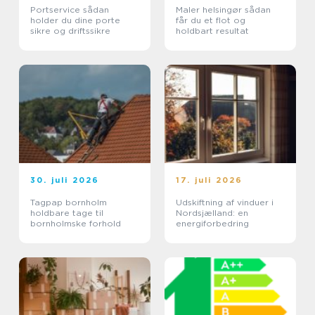
Portservice sådan
Maler helsingør sådan
holder du dine porte
får du et flot og
sikre og driftssikre
holdbart resultat
30. juli 2026
17. juli 2026
Tagpap bornholm
Udskiftning af vinduer i
holdbare tage til
Nordsjælland: en
bornholmske forhold
energiforbedring