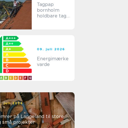
Tagpap
bornholm
holdbare tage
til
bornholmske
forhold
09. juli 2026
Energimærke
varde
. juli 2026
mrer på Langeland til store
g små projekter