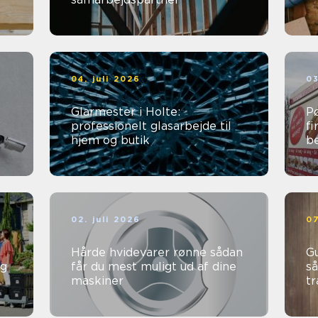
04. juli 2026
03
Glarmester i Holte:
Pø
professionelt glasarbejde til
fi
hjem og butik
b
02. juli 2026
07
Hårde hvidevarer rønne sådan
Gu
ng
får du mest muligt ud af dine
så
maskiner
t