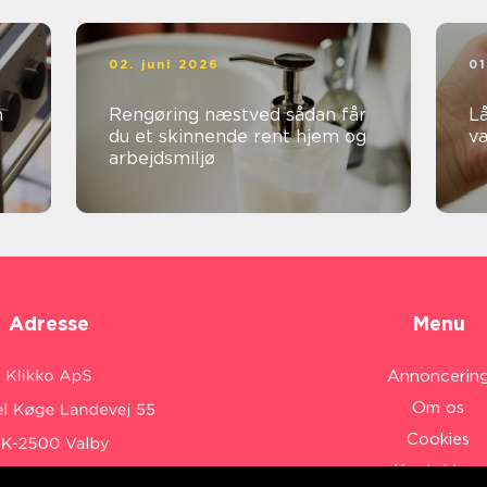
02. juni 2026
01
Rengøring næstved sådan får
Lå
du et skinnende rent hjem og
v
arbejdsmiljø
Adresse
Menu
Annoncerin
Om os
Cookies
Kontakt os