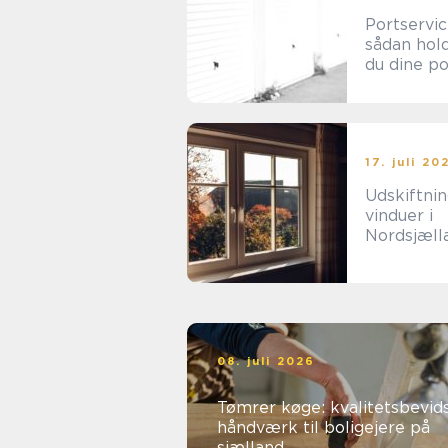
Portservi
sådan hol
du dine p
sikre og
driftssikre
17. juli 20
Udskiftnin
vinduer i
Nordsjæll
en
energifor
ng
08. juli 2026
Tømrer køge: kvalitetsbevid
håndværk til boligejere på
sjælland