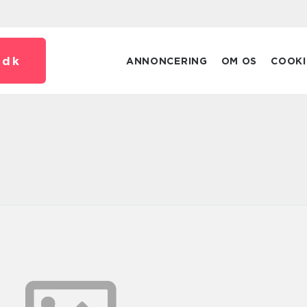
.
dk
ANNONCERING
OM OS
COOKI