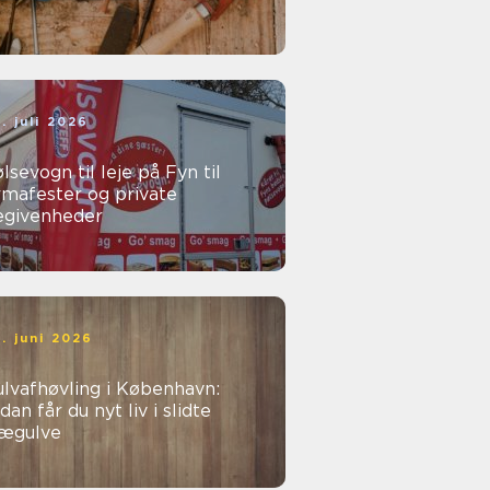
. juli 2026
lsevogn til leje på Fyn til
rmafester og private
egivenheder
. juni 2026
lvafhøvling i København:
dan får du nyt liv i slidte
rægulve