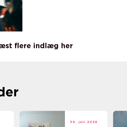
læst flere indlæg her
der
t
30. juli 2026