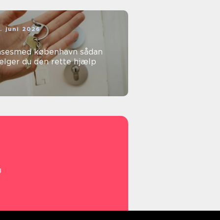
. juni 2026
sesmed københavn sådan
ælger du den rette hjælp
g