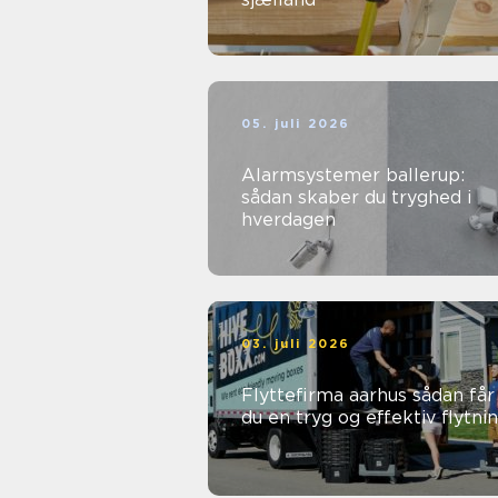
05. juli 2026
Alarmsystemer ballerup:
sådan skaber du tryghed i
hverdagen
03. juli 2026
Flyttefirma aarhus sådan får
du en tryg og effektiv flytni