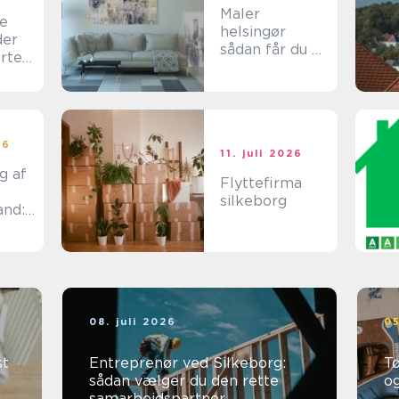
Maler
ce
helsingør
der
sådan får du et
orte
flot og
holdbart
resultat
26
11. juli 2026
g af
Flyttefirma
silkeborg
and:
bedri
08. juli 2026
05
st
Entreprenør ved Silkeborg:
Tø
sådan vælger du den rette
o
samarbejdspartner