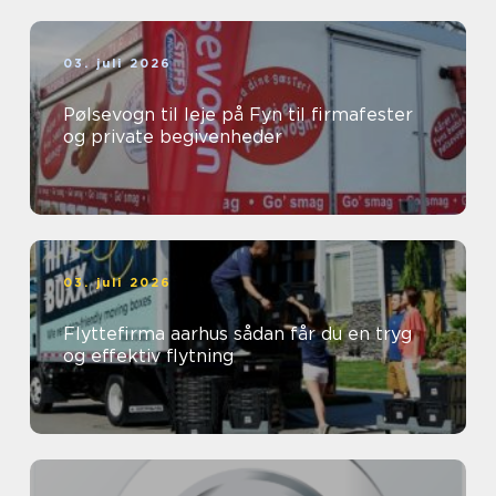
03. juli 2026
Pølsevogn til leje på Fyn til firmafester
og private begivenheder
03. juli 2026
Flyttefirma aarhus sådan får du en tryg
og effektiv flytning