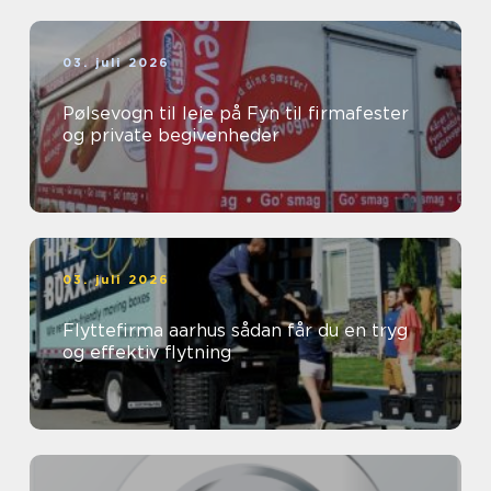
03. juli 2026
Pølsevogn til leje på Fyn til firmafester
og private begivenheder
03. juli 2026
Flyttefirma aarhus sådan får du en tryg
og effektiv flytning