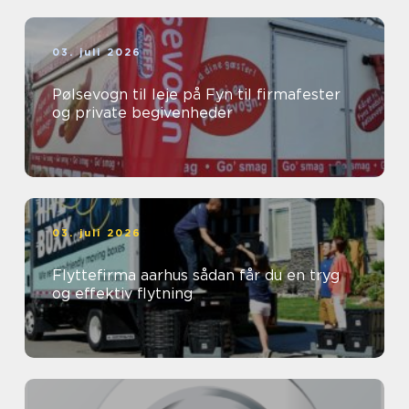
03. juli 2026
Pølsevogn til leje på Fyn til firmafester
og private begivenheder
03. juli 2026
Flyttefirma aarhus sådan får du en tryg
og effektiv flytning