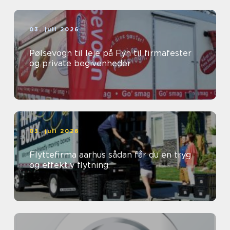
03. juli 2026
Pølsevogn til leje på Fyn til firmafester
og private begivenheder
03. juli 2026
Flyttefirma aarhus sådan får du en tryg
og effektiv flytning