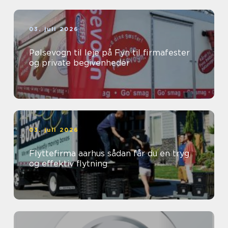
03. juli 2026
Pølsevogn til leje på Fyn til firmafester
og private begivenheder
03. juli 2026
Flyttefirma aarhus sådan får du en tryg
og effektiv flytning