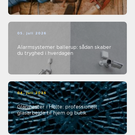
05. juli 2026
Alarmsystemer ballerup: sådan skaber
du tryghed i hverdagen
04. juli 2026
Glarmester i Holte: professionelt
glasarbejde til hjem og butik