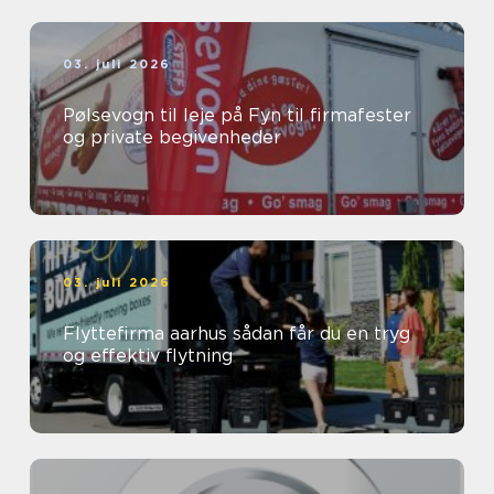
03. juli 2026
Pølsevogn til leje på Fyn til firmafester
og private begivenheder
03. juli 2026
Flyttefirma aarhus sådan får du en tryg
og effektiv flytning